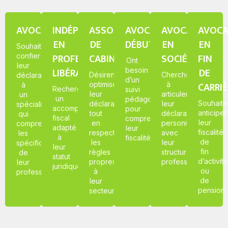
AVOCATS
INDÉPENDANTS
ASSOCIÉS
AVOCATS
AVOCATS
AVOCA
EN
DE
DÉBUTANTS
EN
EN
Souhaitent
PROFESSION
CABINETS
SOCIÉTÉ
FIN
confier
Ont
leur
LIBÉRALE
DE
besoin
Désirent
Cherchent
déclaration
d’un
CARRIÈ
optimiser
à
à
Recherchent
suivi
leur
articuler
un
un
pédagogique
Souhaite
déclaration
leur
spécialiste
accompagnement
pour
anticiper
tout
déclaration
qui
fiscal
comprendre
leur
en
personnelle
comprend
adapté
leur
fiscalité
respectant
avec
les
à
fiscalité.
de
les
leur
spécificités
leur
fin
règles
structure
de
statut
d’activité
propres
professionnelle.
leur
juridique.
ou
à
profession.
de
leur
pension.
secteur.